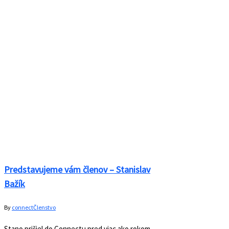
Predstavujeme vám členov – Alexander
Mravčák
By
connect
Členstvo
Ako je už dobrý zvykom, chceli by sme vám
predstaviť ďalšieho nášho člena. Alex je v Connecte
už pomerne dlho. Pred pár rokmi publikoval
v Profite článok o coworkingových priestoroch a po
jeho napísaní sa rozhodol, že bude načerpávať
inšpiráciu na písanie práve u nás. Od toho dňa
ubehlo už veľa času a my sme radi, že nám Alex ostal
verný. Žeby inšpirácia…
Read More