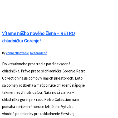
doma, pohodlne sa usaďte a dobite sa u nás!
Vylepšené možnosti nabíjania V práci aj doma nás
telefón sprevádza takmer na každom kroku, pri
každej činnosti, až pokým nie je čas vytiahnuť
odniekiaľ nabíjačku. S tým sú však spojené typické
problémy: nabíjačky pôsobia dosť…
Read More