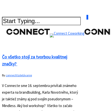
All Posts By
0
connect
Čo všetko stojí za tvorbou kvalitnej
značky?
By
connect
Vzdelávanie
V Connecte sme 16. septembra privítali známeho
experta na brandbuilding, Karla Novotného, ktorý
je taktiež známy aj pod svojím pseudonymom –
Mindless. Aký bol workshop? Všetko to začalo