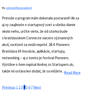
Telefón: +421 948 456 880
Ďalšie odkazy
Médiá
Tím
Projekty
© 2026 Connect Coworking.
Videozáznamy
Podujatia
Blog
Kontakt
Môj účet