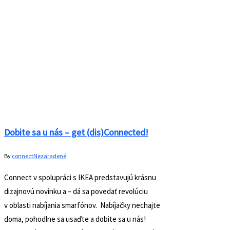
Predstavujeme vám členov – brand
manager Peter Žoldoš
By
connect
Členstvo
Connect je hlavne o ľuďoch. Preto by sme vám radi
predstavili ďalšieho z našich členov – Petra Žoldoša.
Ahoj, Peťo 🙂 v skratke nám povedz, kto si, čo si a
čo robíš? Po dlhých rokoch naberania skúseností a
pestovania tejto záľuby v rámci reklamných agentúr
aj marketingových oddelení najrôznejších značiek
som “nastúpil” do vlastného štúdia
Brandworks, medzi ktorého klientov patrí…
Read More