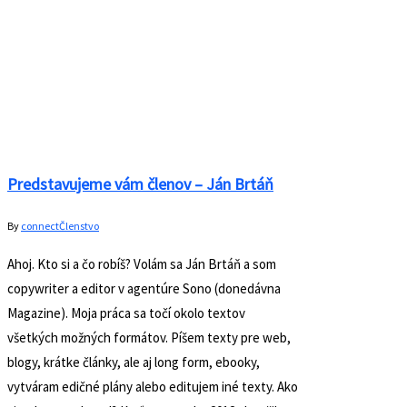
Predstavujeme vám členov – Ján Brtáň
By
connect
Členstvo
Ahoj. Kto si a čo robíš? Volám sa Ján Brtáň a som
copywriter a editor v agentúre Sono (donedávna
Magazine). Moja práca sa točí okolo textov
všetkých možných formátov. Píšem texty pre web,
blogy, krátke články, ale aj long form, ebooky,
vytváram edičné plány alebo editujem iné texty. Ako