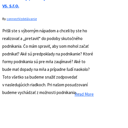
vs. s.r.o.
By
connect
Vzdelávanie
Prišli ste s výborným nápadom a chceli by ste ho
realizovať a „pretaviť“ do podoby skutočného
podnikania. Čo mám spraviť, aby som mohol začať
podnikať? Aké sú predpoklady na podnikanie? Ktoré
formy podnikania sú pre mňa zaujímavé? Aké to
bude mať dopady na mňa a prípadne ľudí naokolo?
Toto všetko sa budeme snažiť zodpovedať
v nasledujúcich riadkoch. Pri našom posudzovaní
budeme vychádzať z možnosti podnikania…
Read More