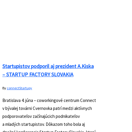
Vítame nášho nového člena – RETRO
chladničku Gorenje!
By
connect
Inovácie
,
Nezaradené
Do kreatívneho prostredia patrí nevšedná
chladnička. Práve preto si chladnička Gorenje Retro
Collection našla domov v našich priestoroch. Leto
sa pomaly rozbieha a mať po ruke chladený nápoj je
takmer nevyhnutnosťou. Naša nová členka –
chladnička gorenje z radu Retro Collection nám
pomáha spríjemniť horúce letné dni. Vytvára