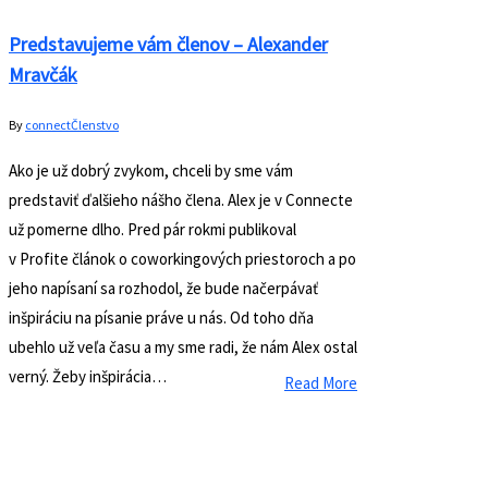
a mladých startupistov. Dôkazom toho bola aj
dnešná konferencia Startup Factory Slovakia, ktorú
organizovalo pod záštitou Ministerstva financií
Slovenskej republiky. Pozvanie na konferenciu prijal
okrem iných aj prezident SR Andrej Kiska,
eurokomisár pre digitálne hospodárstvo Günther H.
Oettinger či minister školstva, vedy, výskumu a
športu…
Read More