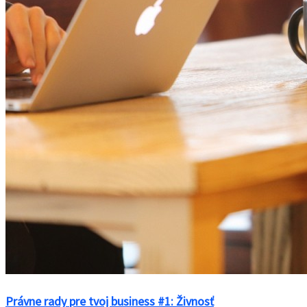
Právne rady pre tvoj business ‪#‎1: Živnosť