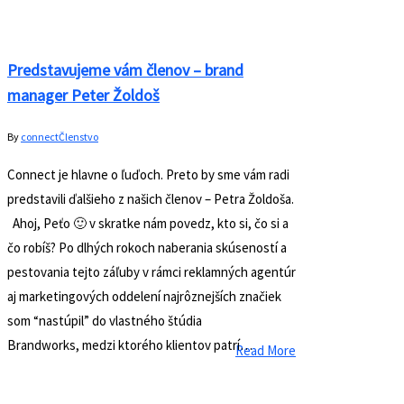
Search
Najnovšie články
Noc cestovateľov – Jún 2019 – videozáznam
Noc social media marketingu – Máj 2019 –
videozáznam
Noc content marketingu – Apríl 2019 –
videozáznam
Noc úspešných žien – August 2019 –
videozáznam
Noc fotografov – Júl 2019 – videozáznam
Newsletter