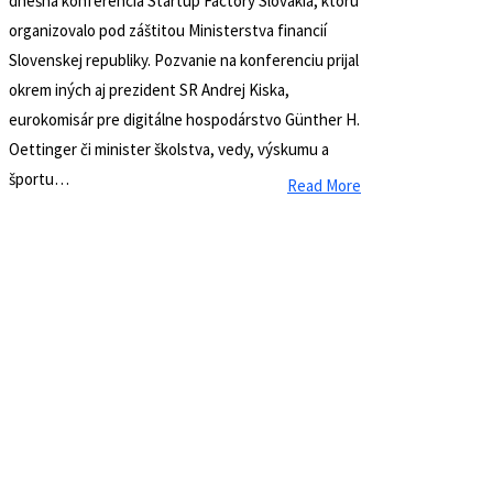
vhodné podmienky pre uskladnenie čerstvej
zeleniny a ovocia, takže už nemusíš skonzumovať
všetko naraz, čo si…
Read More