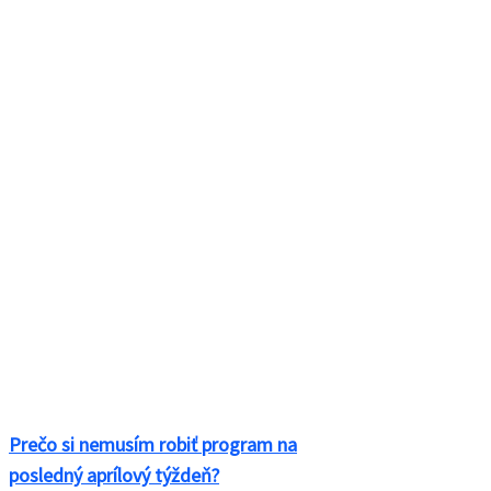
Email:
Naše témy
Inovácie
Inšpirácia
cestovanie
Nezaradené
Startupy
Umenie
Videozáznam
Videá 2020
Vzdelávanie
Členstvo
Kontakt
Stromová 54/A, 831 01 Bratislava