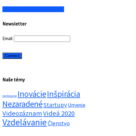
Share
Tweet
Share
Pin
Newsletter
Email:
Naše témy
Inovácie
Inšpirácia
cestovanie
Nezaradené
Startupy
Umenie
Videozáznam
Videá 2020
Vzdelávanie
Členstvo