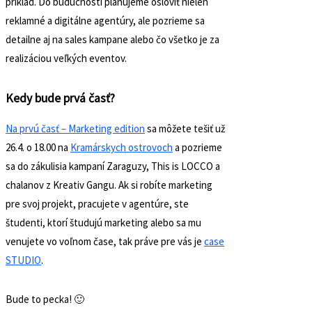
príklad. Do budúcnosti plánujeme osloviť nielen
reklamné a digitálne agentúry, ale pozrieme sa
detailne aj na sales kampane alebo čo všetko je za
realizáciou veľkých eventov.
Kedy bude prvá časť?
Na prvú časť – Marketing edition
sa môžete tešiť už
26.4. o 18.00 na
Kramárskych ostrovoch
a pozrieme
sa do zákulisia kampaní Zaraguzy, This is LOCCO a
chalanov z Kreativ Gangu. Ak si robíte marketing
pre svoj projekt, pracujete v agentúre, ste
študenti, ktorí študujú marketing alebo sa mu
venujete vo voľnom čase, tak práve pre vás je
case
STUDIO
.
Bude to pecka! 🙂