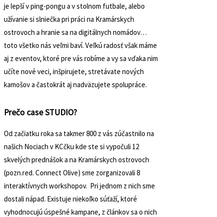
je lepší v ping-pongu a v stolnom futbale, alebo
užívanie si slniečka pri práci na Kramárskych
ostrovoch a hranie sa na digitálnych nomádov…
toto všetko nás veľmi baví. Veľkú radosť však máme
aj z eventov, ktoré pre vás robíme a vy sa vďaka nim
učíte nové veci, inšpirujete, stretávate nových
kamošov a častokrát aj nadväzujete spolupráce.
Prečo case STUDIO?
Od začiatku roka sa takmer 800 z vás zúčastnilo na
našich Nociach v KCčku kde ste si vypočuli 12
skvelých prednášok a na Kramárskych ostrovoch
(pozn.red. Connect Olive) sme zorganizovali 8
interaktívnych workshopov. Pri jednom z nich sme
dostali nápad. Existuje niekoľko súťaží, ktoré
vyhodnocujú úspešné kampane, z článkov sa o nich