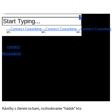
0
Prečo spúšťame nový Connect
event?
By
connect
6. apríla 2017
apríl 20th, 2017
Nezaradené
Kávičky s členmi na bare, rozhodovanie “hádok” kto