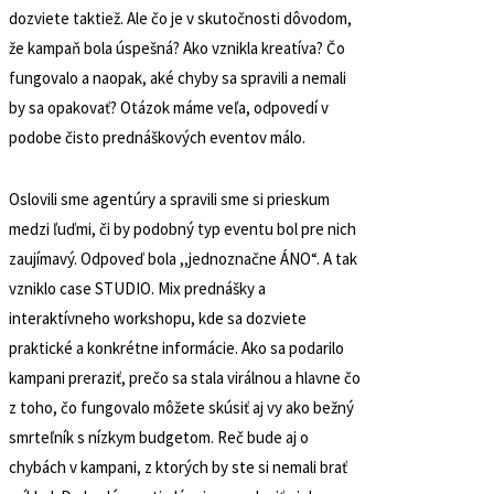
dozviete taktiež. Ale čo je v skutočnosti dôvodom,
že kampaň bola úspešná? Ako vznikla kreatíva? Čo
fungovalo a naopak, aké chyby sa spravili a nemali
by sa opakovať? Otázok máme veľa, odpovedí v
podobe čisto prednáškových eventov málo.
Oslovili sme agentúry a spravili sme si prieskum
medzi ľuďmi, či by podobný typ eventu bol pre nich
zaujímavý. Odpoveď bola ,,jednoznačne ÁNO“. A tak
vzniklo case STUDIO. Mix prednášky a
interaktívneho workshopu, kde sa dozviete
praktické a konkrétne informácie. Ako sa podarilo
kampani preraziť, prečo sa stala virálnou a hlavne čo
z toho, čo fungovalo môžete skúsiť aj vy ako bežný
smrteľník s nízkym budgetom. Reč bude aj o
chybách v kampani, z ktorých by ste si nemali brať