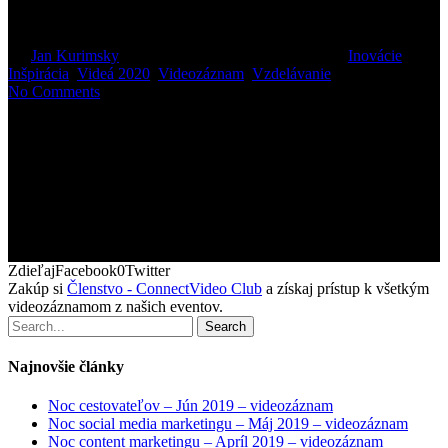
2019 – videozáznam
By
Jan Kurimsky
24. januára 2021
január 25th, 2021
Inovácie
,
Inšpirácia
,
Videá 2020
,
Videozáznam
,
Vzdelávanie
No Comments
ZdieľajFacebook0Twitter
Zakúp si
Členstvo - ConnectVideo Club
a získaj prístup k všetkým
videozáznamom z našich eventov.
Search
Najnovšie články
Noc cestovateľov – Jún 2019 – videozáznam
Noc social media marketingu – Máj 2019 – videozáznam
Noc content marketingu – Apríl 2019 – videozáznam