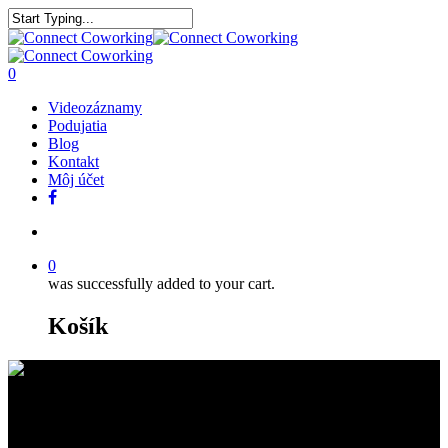
0
Videozáznamy
Podujatia
Blog
Kontakt
Môj účet
0
was successfully added to your cart.
Košík
Noc úspešných žien – August