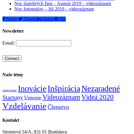
Noc úspešných žien – August 2019 – videozáznam
Noc fotografov – Júl 2019 – videozáznam
Share
Tweet
Share
Pin
Newsletter
Email:
Naše témy
Inovácie
Inšpirácia
Nezaradené
cestovanie
Videozáznam
Videá 2020
Startupy
Umenie
Vzdelávanie
Členstvo
Kontakt
Stromová 54/A, 831 01 Bratislava