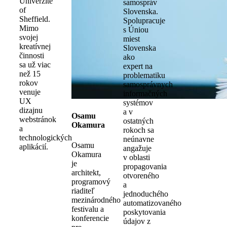
Univerzite
samospráv
of
Slovenska.
Sheffield.
Spolupracuje
Mimo
s Úniou
svojej
miest
kreatívnej
Slovenska
činnosti
ako
sa už viac
expert na
než 15
problematiku
rokov
samosprávnych
venuje
informačných
UX
systémov
dizajnu
a v
Osamu
webstránok
ostatných
Okamura
a
rokoch sa
technologických
neúnavne
Osamu
aplikácií.
angažuje
Okamura
v oblasti
je
propagovania
architekt,
otvoreného
programový
a
riaditeľ
jednoduchého
mezinárodného
automatizovaného
festivalu a
poskytovania
konferencie
údajov z