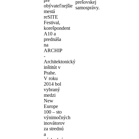
pre
prešovskej
obývateľnejšie
samosprávy.
mestá
reSITE
Festival,
korešpondent
A10 a
prednáša
na
ARCHIP
-
Architektonický
inštitút v
Prahe.
V roku
2014 bol
vybraný
medzi
New
Europe
100 – sto
výnimočných
inovátorov
za strednú
a