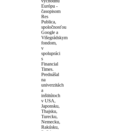
východnú
Európu -
časopisom
Res
Publica,
spoločnosťou
Google a
Višegrádskym
fondom,
v
spolupráci
s
Financial
Times.
Prednášal
na
univerzitách
a
inštitútoch
v USA,
Japonsku,
Thajsku,
Turecku,
Nemecku,
Rakúsku,