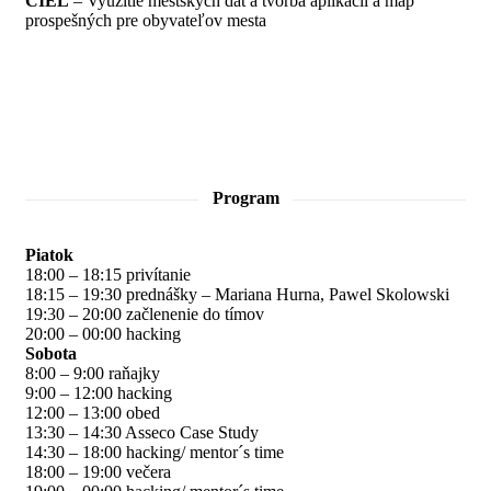
CIEĽ
– Využitie mestských dát a tvorba aplikácií a máp
prospešných pre obyvateľov mesta
Program
Piatok
18:00 – 18:15 privítanie
18:15 – 19:30 prednášky – Mariana Hurna, Pawel Skolowski
19:30 – 20:00 začlenenie do tímov
20:00 – 00:00 hacking
Sobota
8:00 – 9:00 raňajky
9:00 – 12:00 hacking
12:00 – 13:00 obed
13:30 – 14:30 Asseco Case Study
14:30 – 18:00 hacking/ mentor´s time
18:00 – 19:00 večera