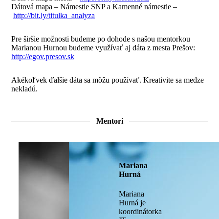
Dátová mapa – Námestie SNP a Kamenné námestie –
http://bit.ly/
titulka_analyza
Pre širšie možnosti budeme po dohode s našou mentorkou
Marianou Hurnou budeme využívať aj dáta z mesta Prešov:
http://egov.presov.sk
Akékoľvek ďalšie dáta sa môžu používať. Kreativite sa medze
nekladú.
Mentori
Mariana
Hurná
Mariana
Hurná je
koordinátorka