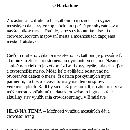
O Hackatone
Zúčastni sa už druhého hackathonu o možnostiach využitia
mestských dát a vytvor aplikácie prospešné pre obyvateľov a
návštevníkov mesta. Radi by sme sa s komunitou bavili o
crowdsourcovom mapovaní mesta a možnostiach zapojenia
mesta Bratislava.
Cieľom druhého výdania mestského hackathonu je preskúmať,
ako možno zlepšiť mesto nenáročnými intervenciami. Našim
spoločným cieľom je vytvoriť z Bratislavy lepšie, priateľskejšie
a otvorenejšie mesto. Môže ísť o aplikácie postavené na
otvorených dátach o meste, či dátach poskytnutých inými
partnermi, no tiež o ideové formáty nad témou správy
verejných plôch. Radi by sme tiež preskúmali, do akej miery sa
môže mesto spoľahnúť na dáta z crowdsourcingu a aký je
aktuálny st
av využívania crowdsourcingu v Bratislave.
HLAVNÁ TÉMA
– Možnosti využitia mestských dát a
crowdsourcing