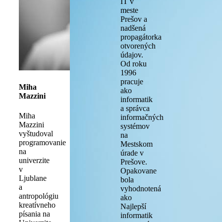
IT v
meste
Prešov a
nadšená
propagátorka
otvorených
údajov.
Od roku
1996
pracuje
Miha
ako
Mazzini
informatik
a správca
Miha
informačných
Mazzini
systémov
vyštudoval
na
programovanie
Mestskom
na
úrade v
univerzite
Prešove.
v
Opakovane
Ljublane
bola
a
vyhodnotená
antropológiu
ako
kreatívneho
Najlepší
písania na
informatik