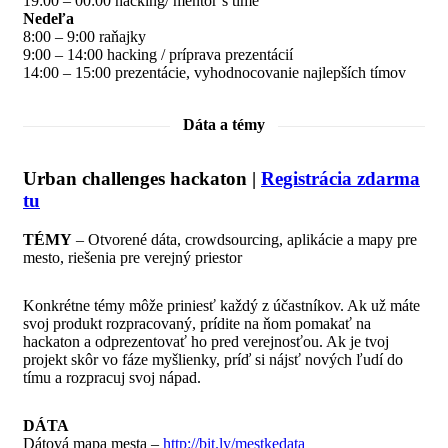
19:00 – 00:00 hacking/ mentor´s time
Nedeľa
8:00 – 9:00 raňajky
9:00 – 14:00 hacking / príprava prezentácií
14:00 – 15:00 prezentácie, vyhodnocovanie najlepších tímov
Dáta a témy
Urban challenges hackaton |
Registrácia zdarma
tu
TÉMY
– Otvorené dáta, crowdsourcing, aplikácie a mapy pre
mesto, riešenia pre verejný priestor
Konkrétne témy môže priniesť každý z účastníkov. Ak už máte
svoj produkt rozpracovaný, prídite na ňom pomakať na
hackaton a odprezentovať ho pred verejnosťou. Ak je tvoj
projekt skôr vo fáze myšlienky, príď si nájsť nových ľudí do
tímu a rozpracuj svoj nápad.
DÁTA
Dátová mapa mesta –
http://bit.ly/mestkedata