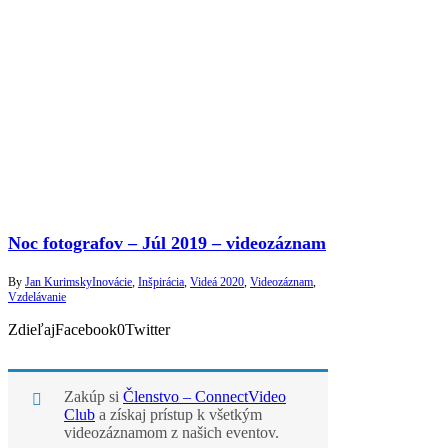
Noc fotografov – Júl 2019 – videozáznam
By
Jan Kurimsky
Inovácie
,
Inšpirácia
,
Videá 2020
,
Videozáznam
,
Vzdelávanie
ZdieľajFacebook0Twitter
Zakúp si
Členstvo – ConnectVideo
Club
a získaj prístup k všetkým
videozáznamom z našich eventov.