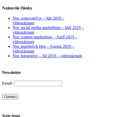
Najnovšie články
Noc cestovateľov – Jún 2019 –
videozáznam
Noc social media marketingu – Máj 2019 –
videozáznam
Noc content marketingu – Apríl 2019 –
videozáznam
Noc úspešných žien – August 2019 –
videozáznam
Noc fotografov – Júl 2019 – videozáznam
Newsletter
Email:
Naše témy