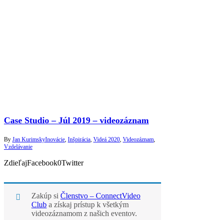
Case Studio – Júl 2019 – videozáznam
By
Jan Kurimsky
Inovácie
,
Inšpirácia
,
Videá 2020
,
Videozáznam
,
Vzdelávanie
ZdieľajFacebook0Twitter
Zakúp si
Členstvo – ConnectVideo
Club
a získaj prístup k všetkým
videozáznamom z našich eventov.