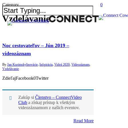
Category
0
Vzdelávanie
Noc cestovateľov – Jún 2019 –
videozáznam
By
Jan Kurimsky
Inovácie
,
Inšpirácia
,
Videá 2020
,
Videozáznam
,
Vzdelávanie
ZdieľajFacebook0Twitter
Zakúp si
Členstvo – ConnectVideo
Club
a získaj prístup k všetkým
videozáznamom z našich eventov.
Read More