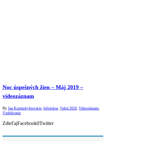
Noc úspešných žien – Máj 2019 –
videozáznam
By
Jan Kurimsky
Inovácie
,
Inšpirácia
,
Videá 2020
,
Videozáznam
,
Vzdelávanie
ZdieľajFacebook0Twitter