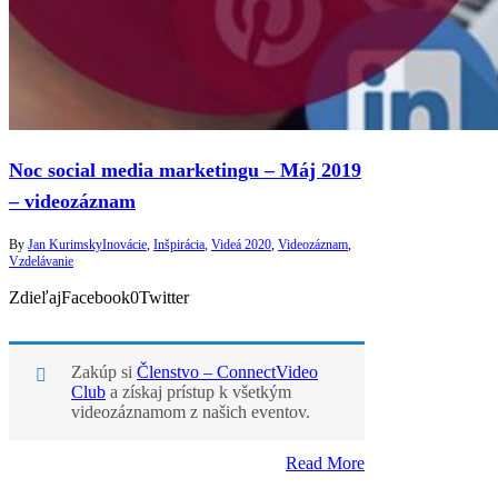
Noc social media marketingu – Máj 2019
– videozáznam
By
Jan Kurimsky
Inovácie
,
Inšpirácia
,
Videá 2020
,
Videozáznam
,
Vzdelávanie
ZdieľajFacebook0Twitter
Zakúp si
Členstvo – ConnectVideo
Club
a získaj prístup k všetkým
videozáznamom z našich eventov.
Read More