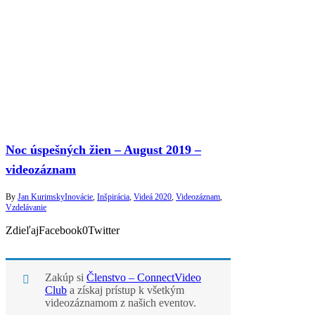
Noc úspešných žien – August 2019 –
videozáznam
By
Jan Kurimsky
Inovácie
,
Inšpirácia
,
Videá 2020
,
Videozáznam
,
Vzdelávanie
ZdieľajFacebook0Twitter
Zakúp si
Členstvo – ConnectVideo
Club
a získaj prístup k všetkým
videozáznamom z našich eventov.