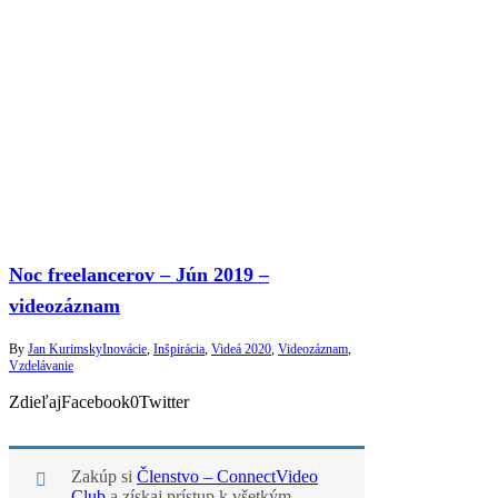
Noc freelancerov – Jún 2019 –
videozáznam
By
Jan Kurimsky
Inovácie
,
Inšpirácia
,
Videá 2020
,
Videozáznam
,
Vzdelávanie
ZdieľajFacebook0Twitter
Zakúp si
Členstvo – ConnectVideo
Club
a získaj prístup k všetkým