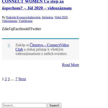
CONNECT WOMEN Čo stojí za
úspechom? – Júl 2020 – videozáznam
By
Nadezda Kvasnovska
Inovácie
,
Inšpirácia
,
Videá 2020
,
Videozáznam
,
Vzdelávanie
ZdieľajFacebook0Twitter
Zakúp si
Členstvo – ConnectVideo
Club
a získaj prístup k všetkým
videozáznamom z našich eventov.
Read More
1
2
3
…
7
Next
Search