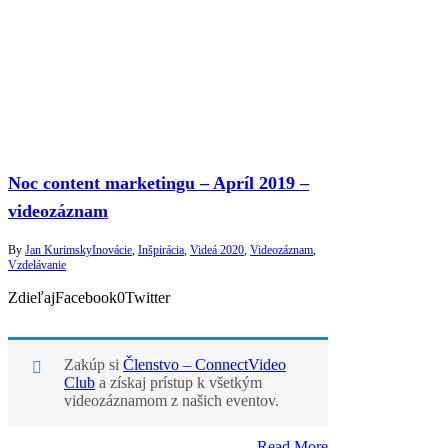
Noc content marketingu – Apríl 2019 –
videozáznam
By
Jan Kurimsky
Inovácie
,
Inšpirácia
,
Videá 2020
,
Videozáznam
,
Vzdelávanie
ZdieľajFacebook0Twitter
Zakúp si
Členstvo – ConnectVideo
Club
a získaj prístup k všetkým
videozáznamom z našich eventov.
Read More