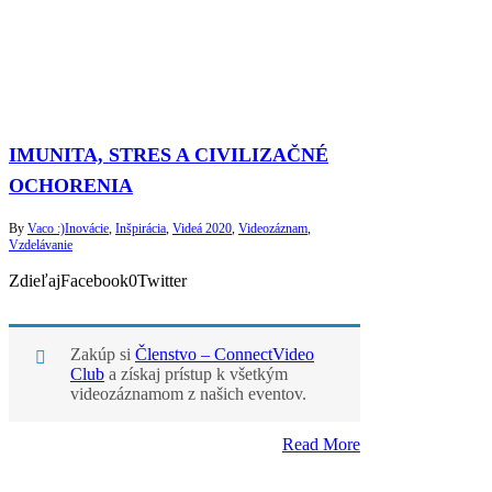
IMUNITA, STRES A CIVILIZAČNÉ
OCHORENIA
By
Vaco :)
Inovácie
,
Inšpirácia
,
Videá 2020
,
Videozáznam
,
Vzdelávanie
ZdieľajFacebook0Twitter
Zakúp si
Členstvo – ConnectVideo
Club
a získaj prístup k všetkým
videozáznamom z našich eventov.
Read More