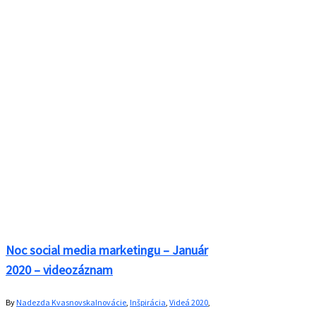
Noc social media marketingu – Január
2020 – videozáznam
By
Nadezda Kvasnovska
Inovácie
,
Inšpirácia
,
Videá 2020
,