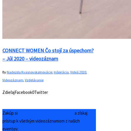
CONNECT WOMEN Čo stojí za úspechom?
– Júl 2020 – videozáznam
By
Nadezda Kvasnovska
Inovácie
,
Inšpirácia
,
Videá 2020
,
Videozáznam
,
Vzdelávanie
ZdieľajFacebook0Twitter
Zakúp si
Členstvo – ConnectVideo Club
a získaj
prístup k všetkým videozáznamom z našich
eventov.