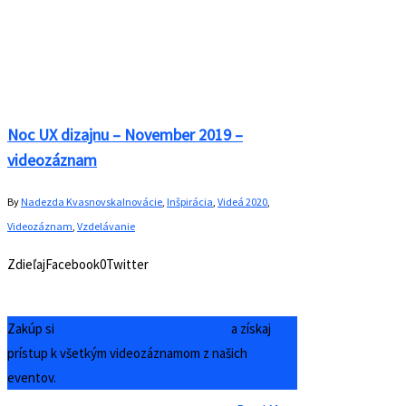
Noc UX dizajnu – November 2019 –
videozáznam
By
Nadezda Kvasnovska
Inovácie
,
Inšpirácia
,
Videá 2020
,
Videozáznam
,
Vzdelávanie
ZdieľajFacebook0Twitter
Zakúp si
Členstvo – ConnectVideo Club
a získaj
prístup k všetkým videozáznamom z našich
eventov.