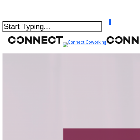
All Posts By
0
Nadezda Kvasnovska