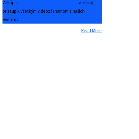
Zakúp si
Členstvo – ConnectVideo Club
a získaj
prístup k všetkým videozáznamom z našich
eventov.
Read More