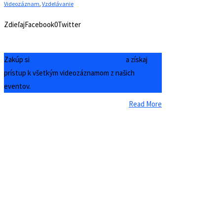
Videozáznam
,
Vzdelávanie
ZdieľajFacebook0Twitter
Zakúp si
Členstvo – ConnectVideo Club
a získaj
prístup k všetkým videozáznamom z našich
eventov.
Read More