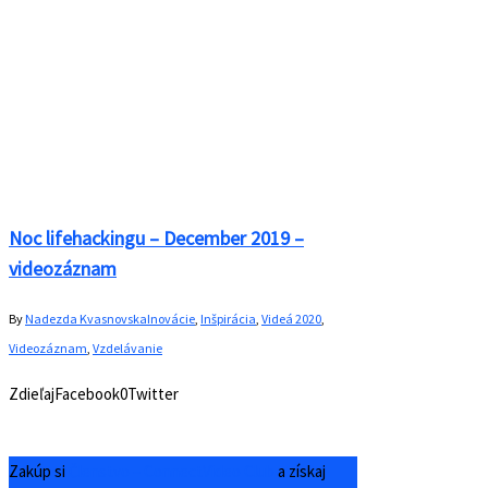
Noc lifehackingu – December 2019 –
videozáznam
By
Nadezda Kvasnovska
Inovácie
,
Inšpirácia
,
Videá 2020
,
Videozáznam
,
Vzdelávanie
ZdieľajFacebook0Twitter
Zakúp si
Členstvo – ConnectVideo Club
a získaj