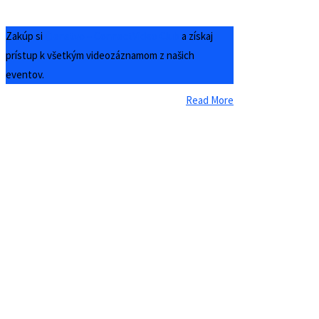
Zakúp si
Členstvo – ConnectVideo Club
a získaj
prístup k všetkým videozáznamom z našich
eventov.
Read More