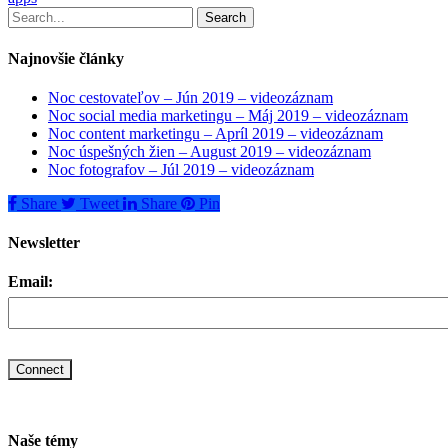
Search
Najnovšie články
Noc cestovateľov – Jún 2019 – videozáznam
Noc social media marketingu – Máj 2019 – videozáznam
Noc content marketingu – Apríl 2019 – videozáznam
Noc úspešných žien – August 2019 – videozáznam
Noc fotografov – Júl 2019 – videozáznam
Share
Tweet
Share
Pin
Newsletter
Email:
Naše témy