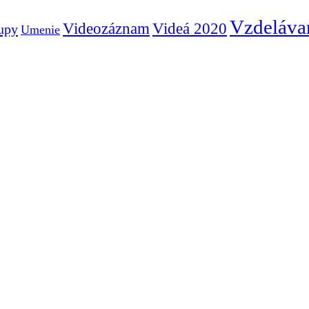
Vzdeláva
Videozáznam
Videá 2020
tupy
Umenie