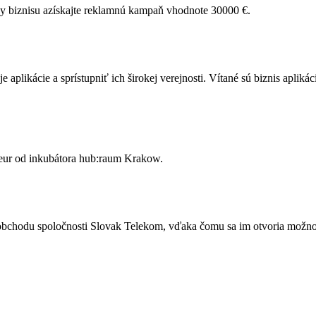
ávy biznisu azískajte reklamnú kampaň vhodnote 30000 €.
 aplikácie a sprístupniť ich širokej verejnosti. Vítané sú biznis aplik
00 eur od inkubátora hub:raum Krakow.
bchodu spoločnosti Slovak Telekom, vďaka čomu sa im otvoria možnos