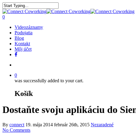
0
Videozáznamy
Podujatia
Blog
Kontakt
Môj účet
0
was successfully added to your cart.
Košík
Dostaňte svoju aplikáciu do Sien
By
connect
19. mája 2014
február 26th, 2015
Nezaradené
No Comments