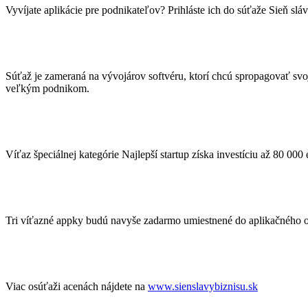
Vyvíjate aplikácie pre podnikateľov? Prihláste ich do súťaže Sieň sl
Súťaž je zameraná na vývojárov softvéru, ktorí chcú spropagovať svoje
veľkým podnikom.
Víťaz špeciálnej kategórie Najlepší startup získa investíciu až 80 0
Tri víťazné appky budú navyše zadarmo umiestnené do aplikačného o
Viac osúťaži acenách nájdete na
www.sienslavybiznisu.sk