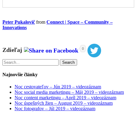
Peter Pukalovič
from
Connect | Space – Community –
Innovations
Zdieľaj
0
Search
Najnovšie články
Noc cestovateľov – Jún 2019 – videozáznam
Noc social media marketingu – Máj 2019 – videozáznam
Noc content marketingu – Apríl 2019 – videozáznam
Noc úspešných žien – August 2019 – videozáznam
Noc fotografov – Júl 2019 – videozáznam