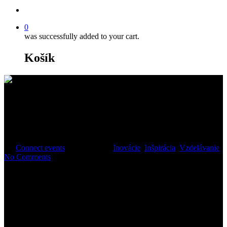
0
was successfully added to your cart.
Košík
NOC event marketingu/
25.3.2019
By
Connect events
9. apríla 2019
Inovácie
,
Inšpirácia
,
Vzdelávanie
No Comments