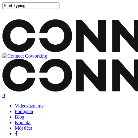
0
Videozáznamy
Podujatia
Blog
Kontakt
Môj účet