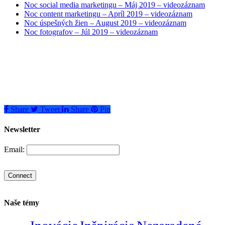
Noc social media marketingu – Máj 2019 – videozáznam
Noc content marketingu – Apríl 2019 – videozáznam
Noc úspešných žien – August 2019 – videozáznam
Noc fotografov – Júl 2019 – videozáznam
Share
Tweet
Share
Pin
Newsletter
Email:
Naše témy