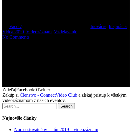
IMUNITA, STRES A
CIVILIZAČNÉ OCHORENIA
By
Vaco :)
14. augusta 2020
január 25th, 2021
Inovácie
,
Inšpirácia
,
Videá 2020
,
Videozáznam
,
Vzdelávanie
No Comments
ZdieľajFacebook0Twitter
Zakúp si
Členstvo - ConnectVideo Club
a získaj prístup k všetkým
videozáznamom z našich eventov.
Search
Najnovšie články
Noc cestovateľov – Jún 2019 – videozáznam