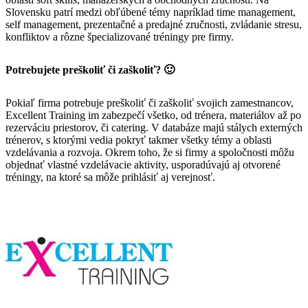
Slovensku patrí medzi obľúbené témy napríklad time management,
self management, prezentačné a predajné zručnosti, zvládanie stresu,
konfliktov a rôzne špecializované tréningy pre firmy.
Potrebujete preškoliť či zaškoliť? 🙂
Pokiaľ firma potrebuje preškoliť či zaškoliť svojich zamestnancov,
Excellent Training im zabezpečí všetko, od trénera, materiálov až po
rezerváciu priestorov, či catering. V databáze majú stálych externých
trénerov, s ktorými vedia pokryť takmer všetky témy a oblasti
vzdelávania a rozvoja. Okrem toho, že si firmy a spoločnosti môžu
objednať vlastné vzdelávacie aktivity, usporadúvajú aj otvorené
tréningy, na ktoré sa môže prihlásiť aj verejnosť.