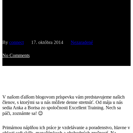
Predstavujeme vám členov:
Anka a Boris z Excellent
Training
By
connect
17. októbra 2014
Nezaradené
No Comments
V našom ďalšom blogovom príspevku vám predstavujeme našich
členov, s ktorými sa u nás môžete denne stretnúť. Od mája u nás
sedia Anka a Borisa zo spoločnosti Excellent Training. Nech sa
páči, zoznámte sa! 😉
Primárnou náplňou ich práce je vzdelávanie a poradenstvo, hlavne v
oblasti soft skills, manažérskych a obchodných zručností. Na