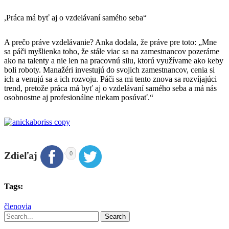
,Práca má byť aj o vzdelávaní samého seba“
A prečo práve vzdelávanie? Anka dodala, že práve pre toto: „Mne
sa páči myšlienka toho, že stále viac sa na zamestnancov pozeráme
ako na talenty a nie len na pracovnú silu, ktorú využívame ako keby
boli roboty. Manažéri investujú do svojich zamestnancov, cenia si
ich a venujú sa a ich rozvoju. Páči sa mi tento znova sa rozvíjajúci
trend, pretože práca má byť aj o vzdelávaní samého seba a má nás
osobnostne aj profesionálne niekam posúvať.“
Zdieľaj
0
Tags:
členovia
Search