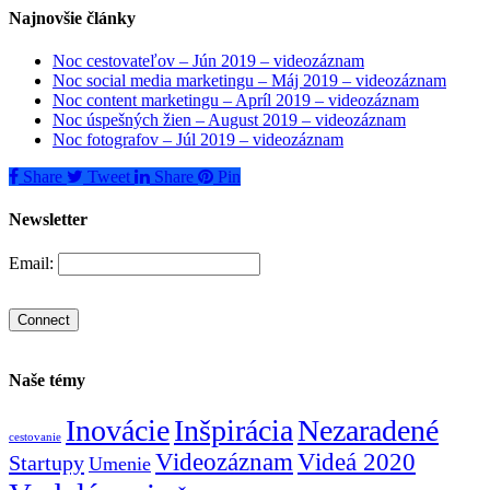
Najnovšie články
Noc cestovateľov – Jún 2019 – videozáznam
Noc social media marketingu – Máj 2019 – videozáznam
Noc content marketingu – Apríl 2019 – videozáznam
Noc úspešných žien – August 2019 – videozáznam
Noc fotografov – Júl 2019 – videozáznam
Share
Tweet
Share
Pin
Newsletter
Email:
Naše témy
Inovácie
Inšpirácia
Nezaradené
cestovanie
Videozáznam
Videá 2020
Startupy
Umenie