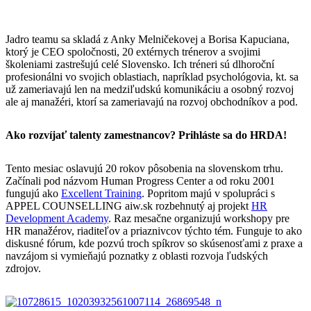
Jadro teamu sa skladá z Anky Melničekovej a Borisa Kapuciana,
ktorý je CEO spoločnosti, 20 extérnych trénerov a svojimi
školeniami zastrešujú celé Slovensko. Ich tréneri sú dlhoroční
profesionálni vo svojich oblastiach, napríklad psychológovia, kt. sa
už zameriavajú len na medziľudskú komunikáciu a osobný rozvoj
ale aj manažéri, ktorí sa zameriavajú na rozvoj obchodníkov a pod.
Ako rozvíjať talenty zamestnancov? Prihláste sa do HRDA!
Tento mesiac oslavujú 20 rokov pôsobenia na slovenskom trhu.
Začínali pod názvom Human Progress Center a od roku 2001
fungujú ako
Excellent Training
. Popritom majú v spolupráci s
APPEL COUNSELLING aiw.sk rozbehnutý aj projekt
HR
Development Academy
. Raz mesačne organizujú workshopy pre
HR manažérov, riaditeľov a priaznivcov týchto tém. Funguje to ako
diskusné fórum, kde pozvú troch spíkrov so skúsenosťami z praxe a
navzájom si vymieňajú poznatky z oblasti rozvoja ľudských
zdrojov.