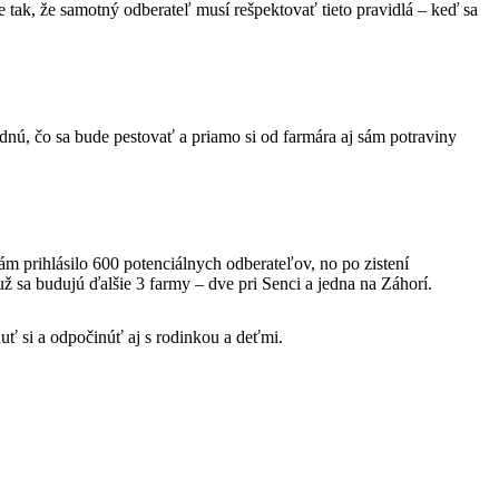
e tak, že samotný odberateľ musí rešpektovať tieto pravidlá – keď sa
nú, čo sa bude pestovať a priamo si od farmára aj sám potraviny
 prihlásilo 600 potenciálnych odberateľov, no po zistení
ž sa budujú ďalšie 3 farmy – dve pri Senci a jedna na Záhorí.
uť si a odpočinúť aj s rodinkou a deťmi.