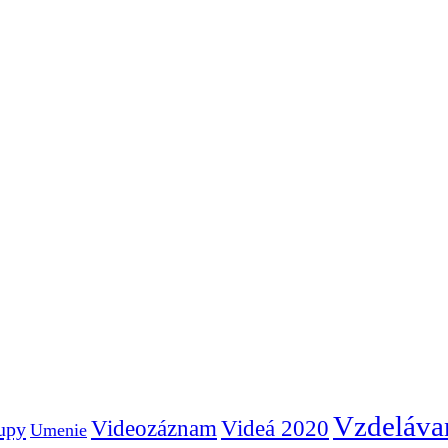
Vzdeláva
Videozáznam
Videá 2020
tupy
Umenie