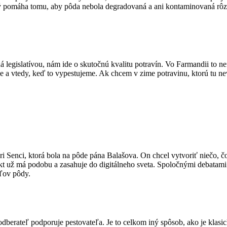
ý pomáha tomu, aby pôda nebola degradovaná a ani kontaminovaná rôzn
á legislatívou, nám ide o skutočnú kvalitu potravín. Vo Farmandii to n
e a vtedy, keď to vypestujeme. Ak chcem v zime potravinu, ktorú tu nev
Senci, ktorá bola na pôde pána Balašova. On chcel vytvoriť niečo, čo s
ekt už má podobu a zasahuje do digitálneho sveta. Spoločnými debatami
eľov pôdy.
erateľ podporuje pestovateľa. Je to celkom iný spôsob, ako je klasi