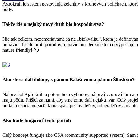
Agrokruh je systém pestovania zeleniny v kruhových políčkach, ktor
pôdy.
Takže ide o nejaký nový druh bio hospodárstva?
Nie tak celkom, nezameriavame sa na „biokvalitu“, ktorá je definovan
potravín. To ide proti prírodným pravidlám. Jedzme to, čo vypestujem
nature friendly! 🙂
Ako ste sa dali dokopy s pánom Balašovom a pánom Šlinským?
Najprv bol Agrokruh a potom bola vybudovaná prvá vzorová farma pri 
majú pôdu. Prišiel za nami, aby sme tomu dali nejakú tvár. Celý proj
portál, či sociálnu sieť, ktorá spája pestovateľov, odberateľov a majit
Ako bude fungovať tento portál?
Celý koncept funguje ako CSA (community supported system). Sám odb