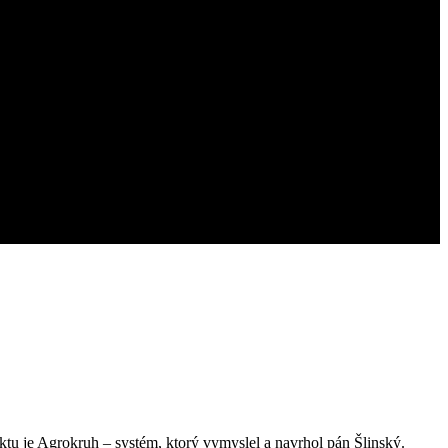
ktu je Agrokruh – systém, ktorý vymyslel a navrhol pán Šlinský.