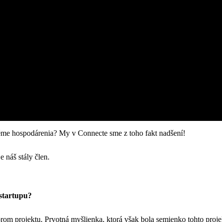
téme hospodárenia? My v Connecte sme z toho fakt nadšení!
 náš stály člen.
 startupu?
rom projektu. Prvotná myšlienka, ktorá však bola semienko tohto proje