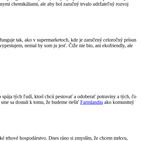
ymi chemikáliami, ale aby bol zaručný trvalo udržateľný rozvoj
efunguje tak, ako v supermarketoch, kde je zaručený celoročný prísun
ypestujem, nemal by som ju jesť. Čiže nie bio, ani ekofriendly, ale
pája tých ľudí, ktorí chcú pestovať a odoberať potraviny a tých, čo
 sme sa dostali k tomu, že budeme riešiť
Farmlandiu
ako komunitný
cké trhové hospodárstvo. Dnes ráno si zmyslím, že chcem mrkvu,