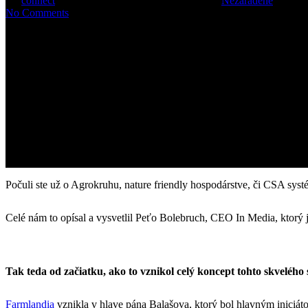
By
connect
5. decembra 2014
február 25th, 2015
Nezaradené
No Comments
Počuli ste už o Agrokruhu, nature friendly hospodárstve, či CSA sys
Celé nám to opísal a vysvetlil Peťo Bolebruch, CEO In Media, ktorý je
Tak teda od začiatku, ako to vznikol celý koncept tohto skvelého
Farmlandia
vznikla v hlave pána Balašova, ktorý bol hlavným iniciáto