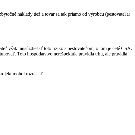
 zbytočné náklady tiež a tovar sa tak priamo od výrobcu (pestovateľa)
rateľ však musí zdieľať toto riziko s pestovateľom, o tom je celé CSA.
upovať. Toto hospodárstvo nerešpektuje pravidlá trhu, ale pravidlá
projekt mohol rozrastať.