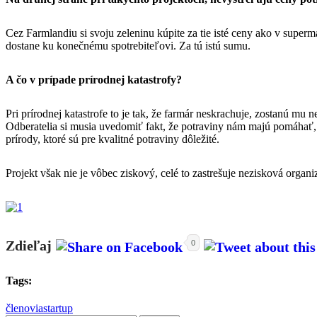
Cez Farmlandiu si svoju zeleninu kúpite za tie isté ceny ako v superm
dostane ku konečnému spotrebiteľovi. Za tú istú sumu.
A čo v prípade prírodnej katastrofy?
Pri prírodnej katastrofe to je tak, že farmár neskrachuje, zostanú mu
Odberatelia si musia uvedomiť fakt, že potraviny nám majú pomáhať, 
prírody, ktoré sú pre kvalitné potraviny dôležité.
Projekt však nie je vôbec ziskový, celé to zastrešuje nezisková organiz
Zdieľaj
0
Tags:
členovia
startup