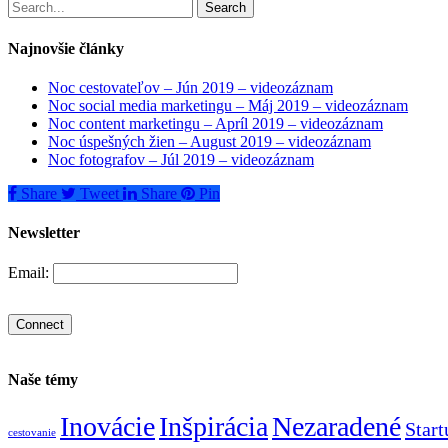
Search
Najnovšie články
Noc cestovateľov – Jún 2019 – videozáznam
Noc social media marketingu – Máj 2019 – videozáznam
Noc content marketingu – Apríl 2019 – videozáznam
Noc úspešných žien – August 2019 – videozáznam
Noc fotografov – Júl 2019 – videozáznam
Share
Tweet
Share
Pin
Newsletter
Email:
Naše témy
Inovácie
Inšpirácia
Nezaradené
Star
cestovanie