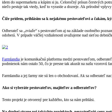
idem do supermarketu a kúpim si ju. Celoročný prísun čerstvých potra
niečo pestuje tak vtedy, keď to vyrastie a dozreje. Ak prírodné vplyvy 
Čiže prídem, prihlásim sa k nejakému pestovateľovi a čakám, 
Odberateľ sa „zviaže“ s pestovateľom aj na základe osobného poznani
odoberá. V prípade väčšej vzdialenosti uvažujeme nad sieťou debničk
Farmlandia
je komunikačná platforma medzi pestovateľom, odberateľom
podmienok nám ostalo 50, čo je presne tak akurát na našu vzorovú far
Farmlandia a jej farmy nie sú len o obchodovaní. Ak sa odberateľ nac
Ako si vyberáte pestovateľov, majiteľov a odberateľov?
Tento projekt je otvorený pre každého, kto sa nám prihlási.
Na druhej strane pri takýchto projektoch, nevystreľujú ceny po