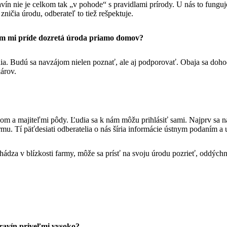
vín nie je celkom tak „v pohode“ s pravidlami prírody. U nás to funguj
zničia úrodu, odberateľ to tiež rešpektuje.
kým mi príde dozretá úroda priamo domov?
a. Budú sa navzájom nielen poznať, ale aj podporovať. Obaja sa dohod
árov.
 a majiteľmi pôdy. Ľudia sa k nám môžu prihlásiť sami. Najprv sa nám
mu. Tí päťdesiati odberatelia o nás šíria informácie ústnym podaním a u
hádza v blízkosti farmy, môže sa prísť na svoju úrodu pozrieť, oddýchn
travín priveľmi vysoko?