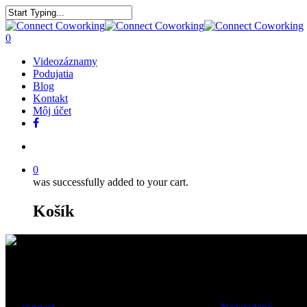
0
Videozáznamy
Podujatia
Blog
Kontakt
Môj účet
0
was successfully added to your cart.
Košík
Farmlandia: Startup, ktorý nere