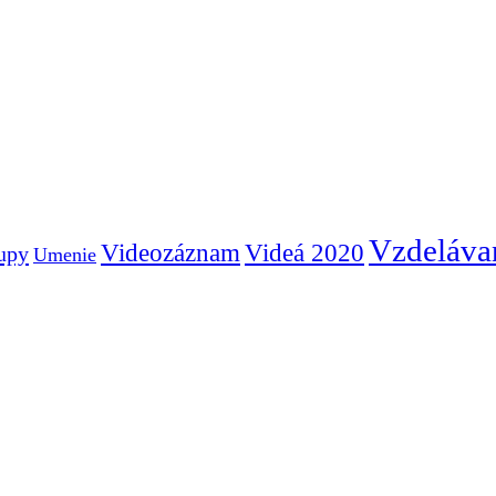
Vzdeláva
Videozáznam
Videá 2020
tupy
Umenie