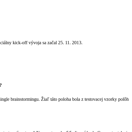
iálny kick-off vývoja sa začal 25. 11. 2013.
?
gle brainstormingu. Žiaľ táto poloha bola z testovacej vzorky polôh