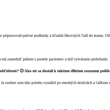
 pripravovali právne podklady a hľadali šikovných ľudí do teamu. Ofic
 má zamedziť pádom z postele pacientov a tiež vytváraniu preležanín.
u obľúbenú? 🙂 Ako ste sa dostali k takému dlhému zoznamu polôh
a osobne som túto polohu vynašiel po mnohých iteráciách a ťažkom sin