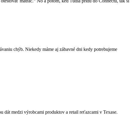
 otestovať matrac.“ No a potom, keď ľudia prídu do Connectu, tak si
hytávaniu chýb. Niekedy máme aj zábavné dni kedy potrebujeme
u dát medzi výrobcami produktov a retail reťazcami v Texase.