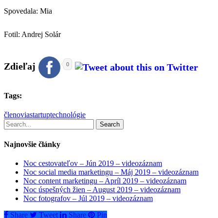
Spovedala: Mia
Fotil: Andrej Solár
Zdieľaj
0
Tags:
členovia
startup
technológie
Search
Najnovšie články
Noc cestovateľov – Jún 2019 – videozáznam
Noc social media marketingu – Máj 2019 – videozáznam
Noc content marketingu – Apríl 2019 – videozáznam
Noc úspešných žien – August 2019 – videozáznam
Noc fotografov – Júl 2019 – videozáznam
Share
Tweet
Share
Pin