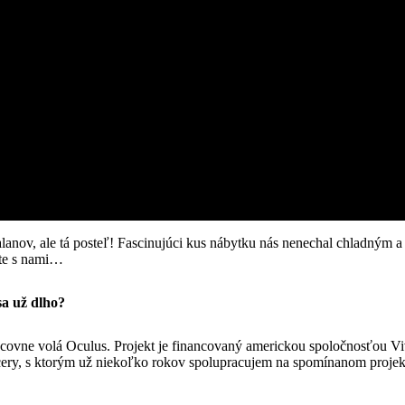
lanov, ale tá posteľ! Fascinujúci kus nábytku nás nenechal chladným a
jte s nami…
sa už dlho?
acovne volá Oculus. Projekt je financovaný americkou spoločnosťou
ery, s ktorým už niekoľko rokov spolupracujem na spomínanom projek