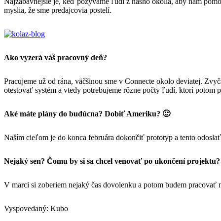
Najzábavnejšie je, keď pozývame ľúdí z nášho okolia, aby nám pomohl
myslia, že sme predajcovia postelí.
Ako vyzerá váš pracovný deň?
Pracujeme už od rána, väčšinou sme v Connecte okolo deviatej. Zvyča
otestovať systém a vtedy potrebujeme rôzne počty ľudí, ktorí potom p
Aké máte plány do budúcna? Dobiť Ameriku? 🙂
Naším cieľom je do konca februára dokončiť prototyp a tento odoslať
Nejaký sen? Čomu by si sa chcel venovať po ukončení projektu?
V marci si zoberiem nejaký čas dovolenku a potom budem pracovať na
Vyspovedaný: Kubo