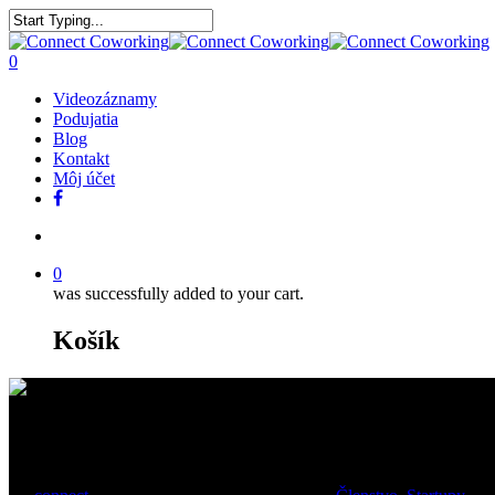
0
Videozáznamy
Podujatia
Blog
Kontakt
Môj účet
0
was successfully added to your cart.
Košík
Pracujeme inak. Qubson.