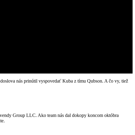
 doslova nás prinútil vyspovedať Kuba z tímu Qubson. A čo vy, tiež
 Vivendy Group LLC. Ako team nás dal dokopy koncom októbra
te.