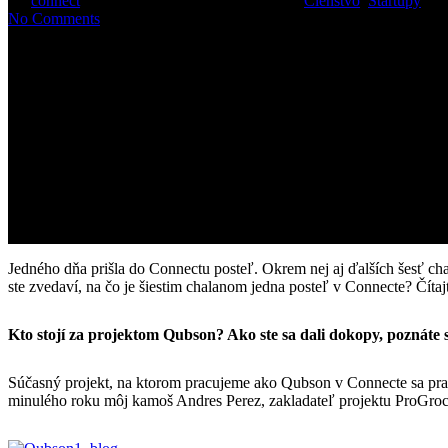
By
connect
26. februára 2015
apríl 26th, 2015
Členstvo
,
Startupy
No Comments
Jedného dňa prišla do Connectu posteľ. Okrem nej aj ďalších šesť cha
ste zvedaví, na čo je šiestim chalanom jedna posteľ v Connecte? Číta
Kto stojí za projektom Qubson? Ako ste sa dali dokopy, poznáte 
Súčasný projekt, na ktorom pracujeme ako Qubson v Connecte sa pr
minulého roku môj kamoš Andres Perez, zakladateľ projektu ProGroc