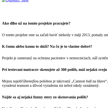
Ako dlho už na tomto projekte pracujete?
O tomto projekte sme sa začali baviť niekedy v máji 2013, pomaly sme
K čomu alebo komu to slúži? Na čo je to vlastne dobré?
Projekt je zameraný na ochranu pacientov v nemocniciach, náš systém
Pri testovaní matracov skenujete až 300 polôh, máš nejakú svoj
Mojou najobľúbenejšou polohou je takzvaný „Cannon ball na hlave“. J
vyradená teamom a dôvod vyradenia mi nebol nikdy oznámený.
Nájde sa aj nejaká funny story zo skenovania polôh?