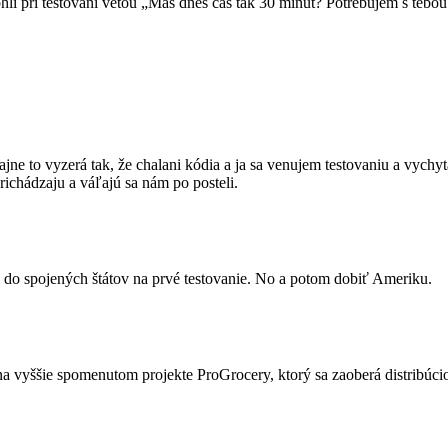
i pri testovaní vetou „Máš dnes čas tak 30 minút? Potrebujem s tebou
jne to vyzerá tak, že chalani kódia a ja sa venujem testovaniu a vyc
richádzaju a váľajú sa nám po posteli.
 do spojených štátov na prvé testovanie. No a potom dobiť Ameriku.
 vyššie spomenutom projekte ProGrocery, ktorý sa zaoberá distribúcio