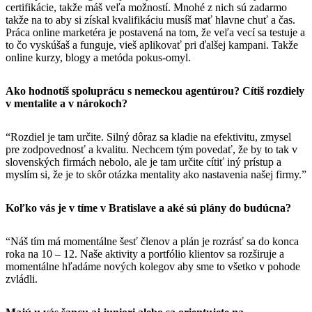
certifikácie, takže máš veľa možností. Mnohé z nich sú zadarmo
takže na to aby si získal kvalifikáciu musíš mať hlavne chuť a čas.
Práca online marketéra je postavená na tom, že veľa vecí sa testuje a
to čo vyskúšaš a funguje, vieš aplikovať pri ďalšej kampani. Takže
online kurzy, blogy a metóda pokus-omyl.
Ako hodnotíš spoluprácu s nemeckou agentúrou? Cítiš rozdiely
v mentalite a v nárokoch?
“Rozdiel je tam určite. Silný dôraz sa kladie na efektivitu, zmysel
pre zodpovednosť a kvalitu. Nechcem tým povedať, že by to tak v
slovenských firmách nebolo, ale je tam určite cítiť iný prístup a
myslím si, že je to skôr otázka mentality ako nastavenia našej firmy.”
Koľko vás je v tíme v Bratislave a aké sú plány do budúcna?
“Náš tím má momentálne šesť členov a plán je rozrásť sa do konca
roka na 10 – 12. Naše aktivity a portfólio klientov sa rozširuje a
momentálne hľadáme nových kolegov aby sme to všetko v pohode
zvládli.