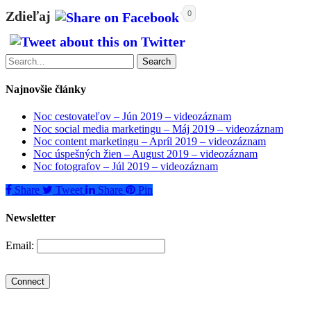
Zdieľaj
0
Search
Najnovšie články
Noc cestovateľov – Jún 2019 – videozáznam
Noc social media marketingu – Máj 2019 – videozáznam
Noc content marketingu – Apríl 2019 – videozáznam
Noc úspešných žien – August 2019 – videozáznam
Noc fotografov – Júl 2019 – videozáznam
Share
Tweet
Share
Pin
Newsletter
Email: