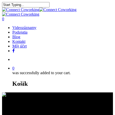
0
Videozáznamy
Podujatia
Blog
Kontakt
Môj účet
0
was successfully added to your cart.
Košík
Predstavujeme vám členov