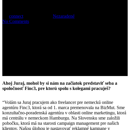
Connectu – Juraj Mýtny
By
connect
11. apríla 2017
Nezaradené
No Comments
Ahoj Juraj, mohol by si nám na začiatok predstaviť seba a
spoločnosť Finc3, pre ktorú spolu s kolegami pracuješ?
“Volám sa Juraj pracujem ako freelancer pre nemeckú online
agentúru Finc3, ktorá sa od 1. marca premenovala na BizMut. Sme
konzultačno-poradenská agentúra v oblasti online marketingu, ktorá
má centrálu v nemeckom Hamburgu. Na Slovensku sme založili
pobočku, ktorá má na starosti campaign management pre našich
klientov. Našou úlohou je nastavovať reklamné kampane v