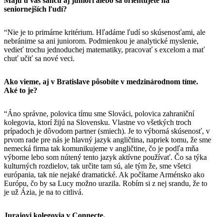
Majú u vás šancu aj juniori alebo sa orientujete na
seniornejších ľudí?
“Nie je to primárne kritérium. Hľadáme ľudí so skúsenosťami, ale
nebránime sa ani juniorom. Podmienkou je analytické myslenie,
vedieť trochu jednoduchej matematiky, pracovať s excelom a mať
chuť učiť sa nové veci.
Ako vieme, aj v Bratislave pôsobíte v medzinárodnom tíme.
Aké to je?
“Áno správne, polovica tímu sme Slováci, polovica zahraniční
kolegovia, ktorí žijú na Slovensku. Vlastne vo všetkých troch
prípadoch je dôvodom partner (smiech). Je to výborná skúsenosť, v
prvom rade pre nás je hlavný jazyk angličtina, napriek tomu, že sme
nemecká firma tak komunikujeme v angličtine, čo je podľa mňa
výborne lebo som nútený tento jazyk aktívne používať. Čo sa týka
kulturných rozdielov, tak určite tam sú, ale tým že, sme všetci
európania, tak nie nejaké dramatické. Ak počítame Arménsko ako
Európu, čo by sa Lucy možno urazila. Robím si z nej srandu, že to
je už Ázia, je na to citlivá.
Jurajovi kolegovia v Connecte.