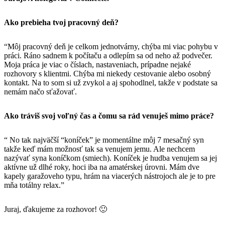
Ako prebieha tvoj pracovný deň?
“Môj pracovný deň je celkom jednotvárny, chýba mi viac pohybu v
práci. Ráno sadnem k počítaču a odlepím sa od neho až podvečer.
Moja práca je viac o číslach, nastaveniach, prípadne nejaké
rozhovory s klientmi. Chýba mi niekedy cestovanie alebo osobný
kontakt. Na to som si už zvykol a aj spohodlnel, takže v podstate sa
nemám načo sťažovať.
Ako tráviš svoj voľný čas a čomu sa rád venuješ mimo práce?
“ No tak najväčší “koníček” je momentálne môj 7 mesačný syn
takže keď mám možnosť tak sa venujem jemu. Ale nechcem
nazývať syna koníčkom (smiech). Koníček je hudba venujem sa jej
aktívne už dlhé roky, hoci iba na amatérskej úrovni. Mám dve
kapely garažoveho typu, hrám na viacerých nástrojoch ale je to pre
mňa totálny relax.”
Juraj, ďakujeme za rozhovor! 🙂