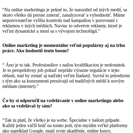
“Na online marketingu je pekné to, že narozdiel od iných medií, sa
skoro všetko dá presne zmerať, zanalyzovať a vyhodnotiť. Máme
neporovnateľne vyššiu kontrolu nad kampaňou v porovnaní s
reklamou v iných médiách. Naviac to odvetvie reklamy, ktoré je
veľmi dynamické a mení sa s vývojom technológií.”
Online marketing je momentálne veľmi populárny aj na trhu
práce. Ako hodnotíš tento boom?
“ Áno je to tak. Profesionálov s našou kvalifikaciou je nedostatok.
Je to perspektívny job pokiaľ neprídu výrazne regulácie v tejto
oblasti, mal by zostať aj naďalej veľmi žiadaný. Suvisí to prirodzene
s tým ako sa konzumenti presúvajú od tradičných médií k novým
médiam (internet).”
Čo by si odporučil na vzdelávanie v online marketingu alebo
ako sa vzdelávaš ty sám?
“Tak tu platí, že všetko je na webe. Špecialne v našom prípade.
Každý jeden väčší hráč na tomto poli, tým myslím veľké platformy
ako napríklad Google, majú svoje akadémie, online kurzy,