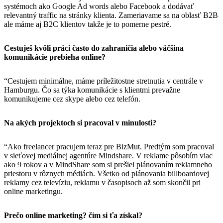
systémoch ako Google Ad words alebo Facebook a dodávať
relevantný traffic na stránky klienta. Zameriavame sa na oblasť B2B
ale máme aj B2C klientov takže je to pomerne pestré.
Cestuješ kvôli práci často do zahraničia alebo väčšina
komunikácie prebieha online?
“Cestujem minimálne, máme príležitostne stretnutia v centrále v
Hamburgu. Čo sa týka komunikácie s klientmi prevažne
komunikujeme cez skype alebo cez telefón.
Na akých projektoch si pracoval v minulosti?
“Ako freelancer pracujem teraz pre BizMut. Predtým som pracoval
v sieťovej mediálnej agentúre Mindshare. V reklame pôsobím viac
ako 9 rokov a v MindShare som si prešiel plánovaním reklamneho
priestoru v rôznych médiách. Všetko od plánovania billboardovej
reklamy cez televíziu, reklamu v časopisoch až som skončil pri
online marketingu.
Prečo online marketing? čím si ťa získal?