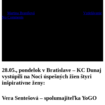
žien/28.05.18
By
Martina Branišová
31. mája 2018
august 8th, 2018
Vzdelávanie
No Comments
28.05., pondelok v Bratislave – KC Dunaj
vystúpili na Noci úspešných žien štyri
inšpiratívne ženy:
Vera Sentešová – spolumajiteľka YoGO