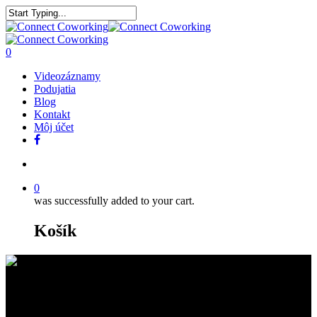
0
Videozáznamy
Podujatia
Blog
Kontakt
Môj účet
0
was successfully added to your cart.
Košík
Prezentácie z Noc úspešných