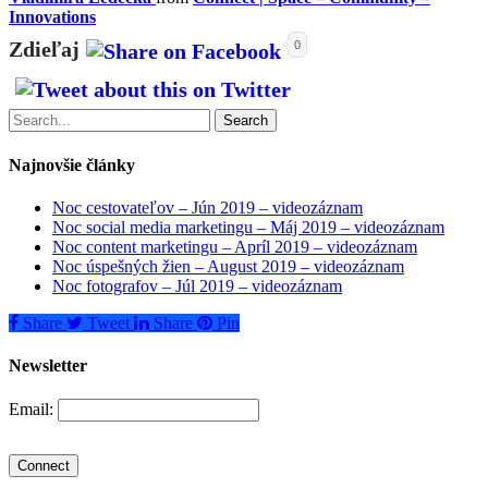
Innovations
Zdieľaj
0
Search
Najnovšie články
Noc cestovateľov – Jún 2019 – videozáznam
Noc social media marketingu – Máj 2019 – videozáznam
Noc content marketingu – Apríl 2019 – videozáznam
Noc úspešných žien – August 2019 – videozáznam
Noc fotografov – Júl 2019 – videozáznam
Share
Tweet
Share
Pin
Newsletter
Email: