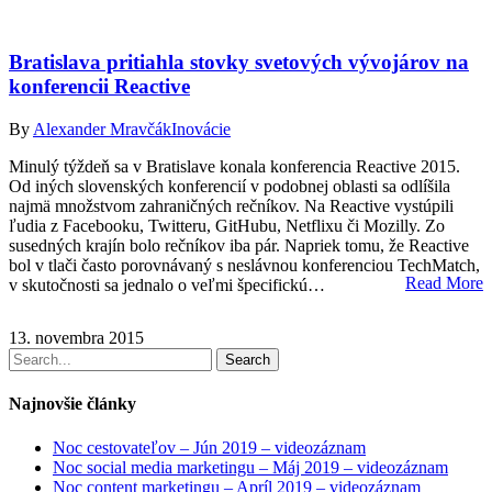
Bratislava pritiahla stovky svetových vývojárov na
konferencii Reactive
By
Alexander Mravčák
Inovácie
Minulý týždeň sa v Bratislave konala konferencia Reactive 2015.
Od iných slovenských konferencií v podobnej oblasti sa odlíšila
najmä množstvom zahraničných rečníkov. Na Reactive vystúpili
ľudia z Facebooku, Twitteru, GitHubu, Netflixu či Mozilly. Zo
susedných krajín bolo rečníkov iba pár. Napriek tomu, že Reactive
bol v tlači často porovnávaný s neslávnou konferenciou TechMatch,
Read More
v skutočnosti sa jednalo o veľmi špecifickú…
13. novembra 2015
Search
Najnovšie články
Noc cestovateľov – Jún 2019 – videozáznam
Noc social media marketingu – Máj 2019 – videozáznam
Noc content marketingu – Apríl 2019 – videozáznam