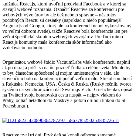
knižnica React.js, ktorú uvoľnil predvlani Facebook a v ktorej sa
stavajú webové rozhrania. Označiť Reactive za konferenciu pre
webových vývojárov by ale tiež nebolo správne – nástrojov
podobných Reactu sú desiatky (napríklad o niečo populárnejší
Angular.js od Googlu, ktorý ale na konferencii nebol vykresľovaný
vo veľmi dobrom svetle), takže Reactive bola konferencia len pre
veľmi špecifickú skupinu webových vývojárov. Pre ľudí mimo
React.js komunity mala konferencia skôr informačnú ako
vzdelávaciu hodnotu.
Organizátor, webové štúdio VacuumLabs však konferenciu naplnil
až po okraj a prišli sa na ňu pozrieť ľudia z celého sveta. Mohlo by
to byť čiastočne spôsobené aj mojim umiestneným v sále, ale
slovenčinu bolo na konferencii počuť veľmi málo. Stretol som hostí
z Rakúska, Nemecka, USA, Česka či Ruska. (Ruský rečník, tvorca
systému na synchronizáciu dát Swarm.js Victor Grishchenko, opísal
na Twitteri svoju boratovskú cestu naspäť – najprv vlakom do
Prahy, odtiaľ lietadlom do Moskvy a potom druhou linkou do St.
Petersburgu.).
Reactive trval tri dni. Prvý deň sa konali odborne zamerané