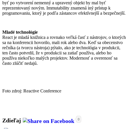
byť po vytvorení nemenný a upravený objekt by mal byť
reprezentovaný novým. Immutability znamená iný prístup k
programovaniu, ktorý je podľa zástancov efektívnejší a bezpečnejší.
Mladé technológie
React je mladá knižnica a rovnako veľká časť z nástrojov, o ktorých
sa na konferencii hovorilo, mali rok alebo dva. Keď sa obecenstvo
rečníka (a tvorcu nástroja) pýtalo, ako je technológia v produkcii,
ten často potvrdil, že v produkcii sa zatiaľ používa, alebo ho
používa niekoľko malých projektov. Modernosť a overenosť sa
často zlúčiť nedajú.
Foto zdroj: Reactive Conference
Zdieľaj
0