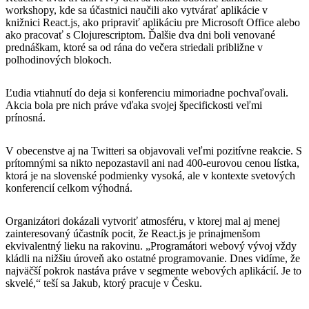
workshopy, kde sa účastnici naučili ako vytvárať aplikácie v
knižnici React.js, ako pripraviť aplikáciu pre Microsoft Office alebo
ako pracovať s Clojurescriptom. Ďalšie dva dni boli venované
prednáškam, ktoré sa od rána do večera striedali približne v
polhodinových blokoch.
Ľudia vtiahnutí do deja si konferenciu mimoriadne pochvaľovali.
Akcia bola pre nich práve vďaka svojej špecifickosti veľmi
prínosná.
V obecenstve aj na Twitteri sa objavovali veľmi pozitívne reakcie. S
prítomnými sa nikto nepozastavil ani nad 400-eurovou cenou lístka,
ktorá je na slovenské podmienky vysoká, ale v kontexte svetových
konferencií celkom výhodná.
Organizátori dokázali vytvoriť atmosféru, v ktorej mal aj menej
zainteresovaný účastník pocit, že React.js je prinajmenšom
ekvivalentný lieku na rakovinu. „Programátori webový vývoj vždy
kládli na nižšiu úroveň ako ostatné programovanie. Dnes vidíme, že
najväčší pokrok nastáva práve v segmente webových aplikácií. Je to
skvelé,“ teší sa Jakub, ktorý pracuje v Česku.