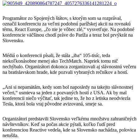
Programátor zo Spojených štátov, s ktorým som sa rozprával,
označil konferenciu za veľmi podobnú parížskej akcii na rovnakú
tému, React Europe, „čo nie je vôbec zlé,“ vysvetľuje. Na podobné
konferencie väčšinou chodí práve do Paríža a teraz bol prvýkrát na
Slovensku.
Médiá o konferencii písali, že stála „iba“ 105-tisíc, teda
niekoľkonásobne menej ako TechMatch. Napriek tomu nič
nechýbalo. Organizátori dokonca zorganizovali aj slávnostnú večeru
na bratislavskom hrade, kde pozvali vybraných rečníkov a hostí.
„Ani si nepamätám, kedy som bol naposledy na takejto slávnostnej
večeri,“ usmieva sa jeden z pozvaných hostí z USA. Ak by mal
konferencii niečo výčitať, tak jedine to, že ho z letiska neodviezla
Tesla, ktorá bola vraj pôvodne avizovaná, smeje sa.
Organizátori predstavili Slovensko veľkému množstvu zahraničných
návštevníkov. Keď sa počas akcie pýtali, koľko ľudí pred
konferenciou Reactive vedela, kde sa Slovensko nachádza, polovica
netušila.