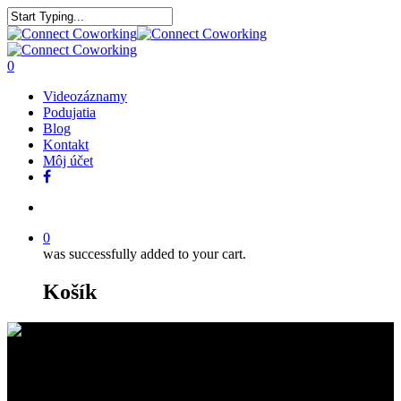
0
Videozáznamy
Podujatia
Blog
Kontakt
Môj účet
0
was successfully added to your cart.
Košík
Bratislava pritiahla stovky