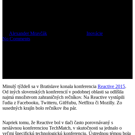
svetových vývojárov na
konferencii Reactive
By
Alexander Mravčák
13. novembra 2015
Inovácie
No Comments
Minulý týždeň sa v Bratislave konala konferencia
Reactive 2015
.
Od iných slovenských konferencií v podobnej oblasti sa odlíšila
najmä množstvom zahraničných rečníkov. Na Reactive vystúpili
ľudia z Facebooku, Twitteru, GitHubu, Netflixu či Mozilly. Zo
susedných krajín bolo rečníkov iba pár.
Napriek tomu, že Reactive bol v tlači často porovnávaný s
neslávnou konferenciou TechMatch, v skutočnosti sa jednalo o
veľmi špecifickú technologickú konferenciu. Ústrednou témou bola