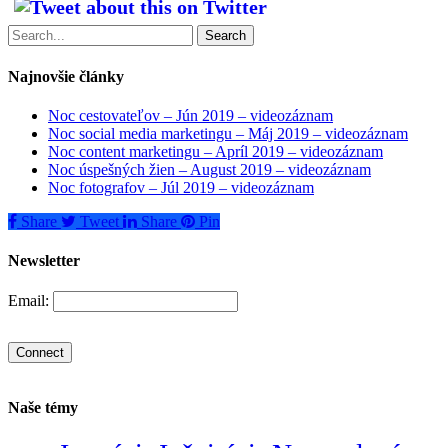
Search
Najnovšie články
Noc cestovateľov – Jún 2019 – videozáznam
Noc social media marketingu – Máj 2019 – videozáznam
Noc content marketingu – Apríl 2019 – videozáznam
Noc úspešných žien – August 2019 – videozáznam
Noc fotografov – Júl 2019 – videozáznam
Share
Tweet
Share
Pin
Newsletter
Email:
Naše témy