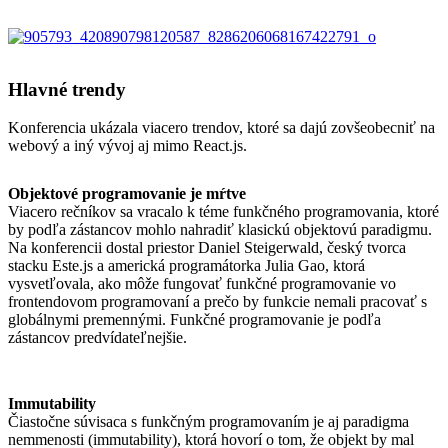
Hlavné trendy
Konferencia ukázala viacero trendov, ktoré sa dajú zovšeobecniť na
webový a iný vývoj aj mimo React.js.
Objektové programovanie je mŕtve
Viacero rečníkov sa vracalo k téme funkčného programovania, ktoré
by podľa zástancov mohlo nahradiť klasickú objektovú paradigmu.
Na konferencii dostal priestor Daniel Steigerwald, český tvorca
stacku Este.js a americká programátorka Julia Gao, ktorá
vysvetľovala, ako môže fungovať funkčné programovanie vo
frontendovom programovaní a prečo by funkcie nemali pracovať s
globálnymi premennými. Funkčné programovanie je podľa
zástancov predvídateľnejšie.
Immutability
Čiastočne súvisaca s funkčným programovaním je aj paradigma
nemmenosti (immutability), ktorá hovorí o tom, že objekt by mal