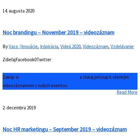
14. augusta 2020
Noc brandingu – November 2019 – videozáznam
By
Vaco :)
Inovácie
,
Inšpirácia
,
Videá 2020
,
Videozáznam
,
Vzdelávanie
ZdieľajFacebook0Twitter
Zakúp si
Členstvo – ConnectVideo Club
a získaj prístup k všetkým
videozáznamom z našich eventov.
Read More
2. decembra 2019
Noc HR marketingu – September 2019 – videozáznam