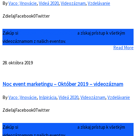
By
Vaco :)
Inovácie
,
Videá 2020
,
Videozáznam
,
Vzdelávanie
ZdieľajFacebook0Twitter
Zakúp si
Členstvo – ConnectVideo Club
a získaj prístup k všetkým
videozáznamom z našich eventov.
Read More
28. októbra 2019
Noc event marketingu – Október 2019 – videozáznam
By
Vaco :)
Inovácie
,
Inšpirácia
,
Videá 2020
,
Videozáznam
,
Vzdelávanie
ZdieľajFacebook0Twitter
Zakúp si
Členstvo – ConnectVideo Club
a získaj prístup k všetkým
videozáznamom z našich eventov.