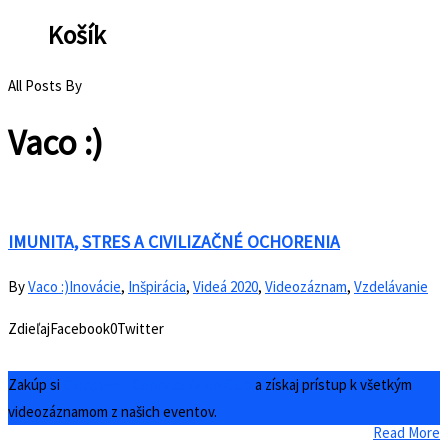
Košík
All Posts By
Vaco :)
IMUNITA, STRES A CIVILIZAČNÉ OCHORENIA
By
Vaco :)
Inovácie
,
Inšpirácia
,
Videá 2020
,
Videozáznam
,
Vzdelávanie
ZdieľajFacebook0Twitter
Zakúp si
Členstvo – ConnectVideo Club
a získaj prístup k všetkým
videozáznamom z našich eventov.
Read More