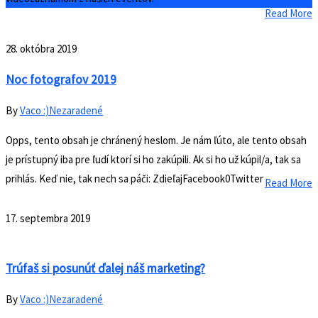
Read More
28. októbra 2019
Noc fotografov 2019
By
Vaco :)
Nezaradené
Opps, tento obsah je chránený heslom. Je nám ľúto, ale tento obsah
je prístupný iba pre ľudí ktorí si ho zakúpili. Ak si ho už kúpil/a, tak sa
prihlás. Keď nie, tak nech sa páči: ZdieľajFacebook0Twitter
Read More
17. septembra 2019
Trúfaš si posunúť ďalej náš marketing?
By
Vaco :)
Nezaradené