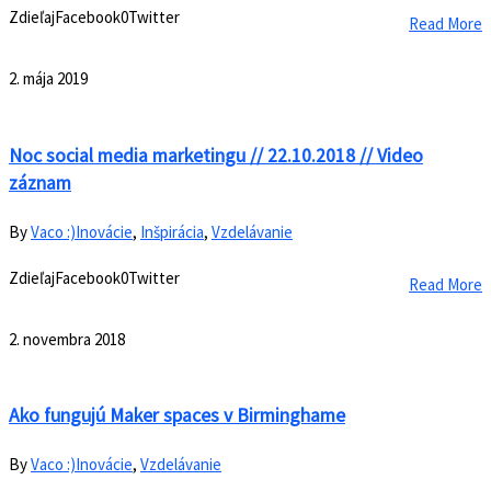
ZdieľajFacebook0Twitter
Read More
2. mája 2019
Noc social media marketingu // 22.10.2018 // Video
záznam
By
Vaco :)
Inovácie
,
Inšpirácia
,
Vzdelávanie
ZdieľajFacebook0Twitter
Read More
2. novembra 2018
Ako fungujú Maker spaces v Birminghame
By
Vaco :)
Inovácie
,
Vzdelávanie