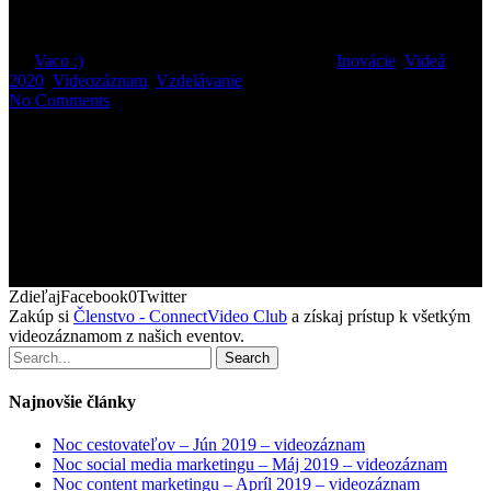
September 2019 – videozáznam
By
Vaco :)
28. októbra 2019
január 25th, 2021
Inovácie
,
Videá
2020
,
Videozáznam
,
Vzdelávanie
No Comments
ZdieľajFacebook0Twitter
Zakúp si
Členstvo - ConnectVideo Club
a získaj prístup k všetkým
videozáznamom z našich eventov.
Search
Najnovšie články
Noc cestovateľov – Jún 2019 – videozáznam
Noc social media marketingu – Máj 2019 – videozáznam
Noc content marketingu – Apríl 2019 – videozáznam