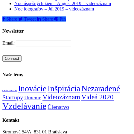
Noc úspešných žien – August 2019 – videozáznam
Noc fotografov – Júl 2019 – videozáznam
Share
Tweet
Share
Pin
Newsletter
Email:
Naše témy
Inovácie
Inšpirácia
Nezaradené
cestovanie
Videozáznam
Videá 2020
Startupy
Umenie
Vzdelávanie
Členstvo
Kontakt
Stromová 54/A, 831 01 Bratislava