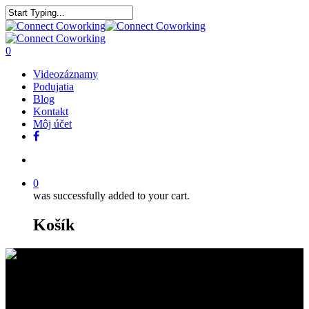
0
Videozáznamy
Podujatia
Blog
Kontakt
Môj účet
0
was successfully added to your cart.
Košík
Noc HR marketingu –