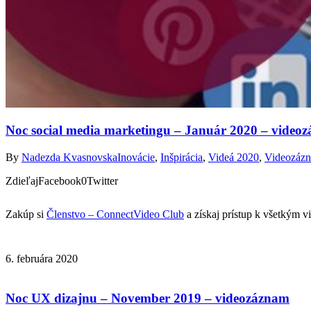
Noc social media marketingu – Január 2020 – video
By
Nadezda Kvasnovska
Inovácie
,
Inšpirácia
,
Videá 2020
,
Videozáz
ZdieľajFacebook0Twitter
Zakúp si
Členstvo – ConnectVideo Club
a získaj prístup k všetkým 
6. februára 2020
Noc UX dizajnu – November 2019 – videozáznam