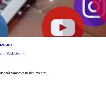
záznam
nam
,
Vzdelávanie
videozáznamom z našich eventov.