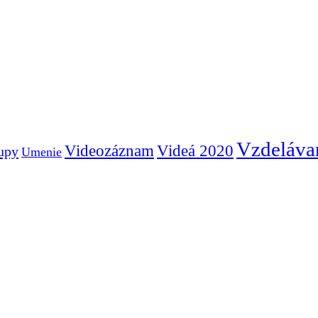
Vzdeláva
Videozáznam
Videá 2020
tupy
Umenie