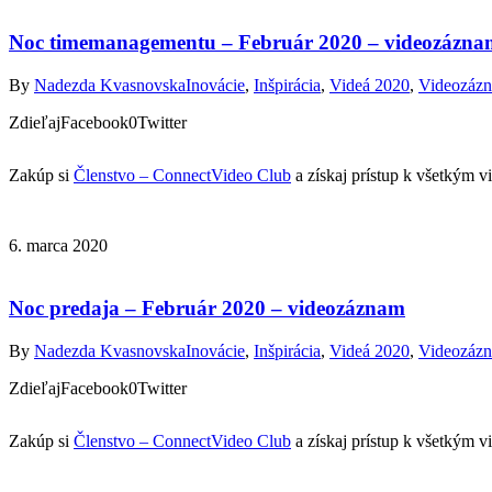
Noc timemanagementu – Február 2020 – videozázna
By
Nadezda Kvasnovska
Inovácie
,
Inšpirácia
,
Videá 2020
,
Videozáz
ZdieľajFacebook0Twitter
Zakúp si
Členstvo – ConnectVideo Club
a získaj prístup k všetkým 
6. marca 2020
Noc predaja – Február 2020 – videozáznam
By
Nadezda Kvasnovska
Inovácie
,
Inšpirácia
,
Videá 2020
,
Videozáz
ZdieľajFacebook0Twitter
Zakúp si
Členstvo – ConnectVideo Club
a získaj prístup k všetkým 