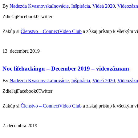
By
Nadezda Kvasnovska
Inovácie
,
Inšpirácia
,
Videá 2020
,
Videozáz
ZdieľajFacebook0Twitter
Zakúp si
Členstvo – ConnectVideo Club
a získaj prístup k všetkým 
13. decembra 2019
Noc lifehackingu – December 2019 – videozáznam
By
Nadezda Kvasnovska
Inovácie
,
Inšpirácia
,
Videá 2020
,
Videozáz
ZdieľajFacebook0Twitter
Zakúp si
Členstvo – ConnectVideo Club
a získaj prístup k všetkým 
2. decembra 2019