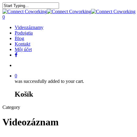
0
Videozáznamy
Podujatia
Blog
Kontakt
Môj účet
0
was successfully added to your cart.
Košík
Category
Videozáznam