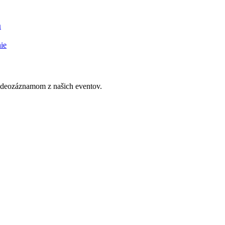
m
ie
videozáznamom z našich eventov.