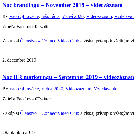
Noc brandingu – November 2019 – videozáznam
By
Vaco :)
Inovácie
,
Inšpirácia
,
Videá 2020
,
Videozáznam
,
Vzdelávan
ZdieľajFacebook0Twitter
Zakúp si
Členstvo – ConnectVideo Club
a získaj prístup k všetkým 
2. decembra 2019
Noc HR marketingu – September 2019 – videozázna
By
Vaco :)
Inovácie
,
Videá 2020
,
Videozáznam
,
Vzdelávanie
ZdieľajFacebook0Twitter
Zakúp si
Členstvo – ConnectVideo Club
a získaj prístup k všetkým 
28. októbra 2019