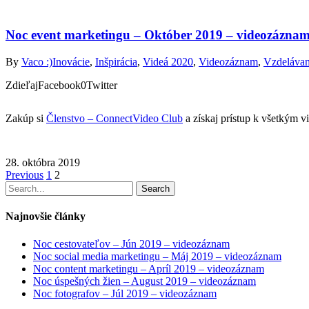
Noc event marketingu – Október 2019 – videozázna
By
Vaco :)
Inovácie
,
Inšpirácia
,
Videá 2020
,
Videozáznam
,
Vzdelávan
ZdieľajFacebook0Twitter
Zakúp si
Členstvo – ConnectVideo Club
a získaj prístup k všetkým 
28. októbra 2019
Previous
1
2
Search
Najnovšie články
Noc cestovateľov – Jún 2019 – videozáznam
Noc social media marketingu – Máj 2019 – videozáznam
Noc content marketingu – Apríl 2019 – videozáznam
Noc úspešných žien – August 2019 – videozáznam
Noc fotografov – Júl 2019 – videozáznam